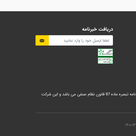
دریافت خبرنامه
فعالیت شرکت خانواده تحول آفرین خورشید زیبا (سان‌تیم) بصورت یک شخص حقوقی مستقل ، دارای پروانه کسب بازاریابی شبکه ای مطابق آئین نامه تبصره ماده 87 قانون نظام صنفی می باشد و این شرکت